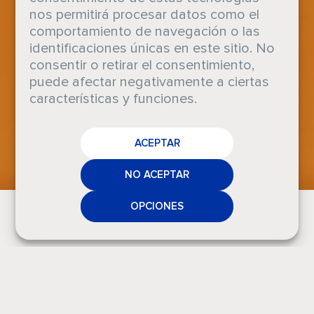
nos permitirá procesar datos como el
comportamiento de navegación o las
identificaciones únicas en este sitio. No
consentir o retirar el consentimiento,
puede afectar negativamente a ciertas
características y funciones.
EMPLEO
Ambientación
ACEPTAR
CRODA
NOTICIAS
NO ACEPTAR
MEDIOS
OPCIONES
CONTACTO
A
l
i
g
u
a
l
q
u
e
l
o
s
m
u
e
b
l
e
s
o
l
a